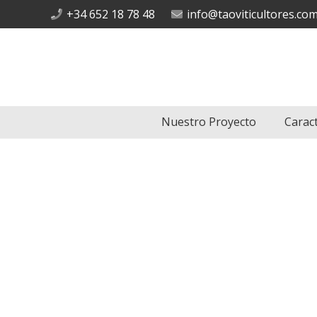
+34 652 18 78 48
info@taoviticultores.co
Nuestro Proyecto
Carac