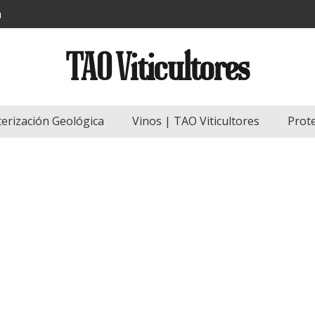
m
TAO Viticultores
terización Geológica
Vinos | TAO Viticultores
Prot